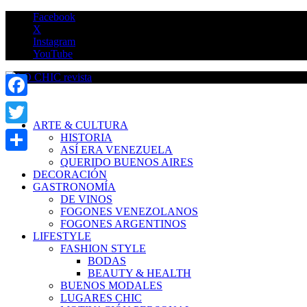
Saltar
Facebook
al
X
contenido
Instagram
YouTube
LO CHIC revista
Facebook
ARTE & CULTURA
Twitter
HISTORIA
ASÍ ERA VENEZUELA
Compartir
QUERIDO BUENOS AIRES
DECORACIÓN
GASTRONOMÍA
DE VINOS
FOGONES VENEZOLANOS
FOGONES ARGENTINOS
LIFESTYLE
FASHION STYLE
BODAS
BEAUTY & HEALTH
BUENOS MODALES
LUGARES CHIC