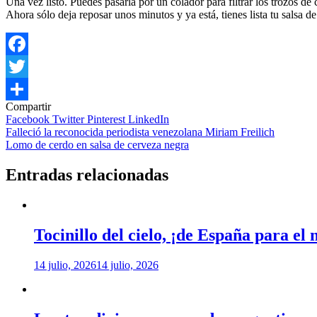
Una vez listo. Puedes pasarla por un colador para filtrar los trozos de 
Ahora sólo deja reposar unos minutos y ya está, tienes lista tu salsa de
Facebook
Twitter
Compartir
Compartir
Facebook
Twitter
Pinterest
LinkedIn
Navegación
Falleció la reconocida periodista venezolana Miriam Freilich
Lomo de cerdo en salsa de cerveza negra
de
entradas
Entradas relacionadas
Tocinillo del cielo, ¡de España para el
14 julio, 2026
14 julio, 2026