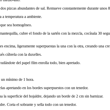
 y dos pizcas abundantes de sal. Remueve constantemente durante unos 8
a a temperatura a ambiente.
ta que sea homogéneo.
antequilla, cubre el fondo de la sartén con la mezcla, cocínala 30 segu
s encima, ligeramente superpuestas la una con la otra, creando una cre
ués cúbrela con la duxelles.
udándote del papel film enrolla todo, bien apretado.
ra un mínimo de 1 hora.
elas apretando en los bordes superpuestos con un tenedor.
la superficie del hojaldre, dejando un borde de 2 cm sin barnizar.
ldre. Corta el sobrante y sella todo con un tenedor.