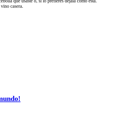
cebolla que usaste o, si lo prefieres déjala como está.
 vino casera.
 mundo!