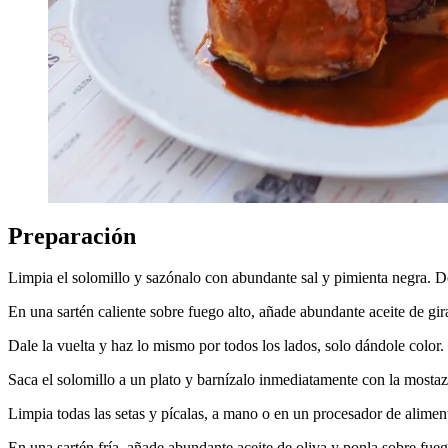
Preparación
Limpia el solomillo y sazónalo con abundante sal y pimienta negra. D
En una sartén caliente sobre fuego alto, añade abundante aceite de gira
Dale la vuelta y haz lo mismo por todos los lados, solo dándole color.
Saca el solomillo a un plato y barnízalo inmediatamente con la mostaz
Limpia todas las setas y pícalas, a mano o en un procesador de alimento
En una sartén fría, añade abundante aceite de oliva y ponla sobre fue