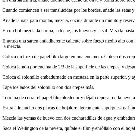
Cuando comiencen a ser translúcidas por los bordes, añade las setas
Añade la nata para montar, mezcla, cocina durante un minuto y reserv
En un bol mezcla la harina, la leche, los huevos y la sal. Mezcla has
Engrasa una sartén antiadherente caliente sobre fuego medio alto con m
la mezcla.
Coloca un trozo de papel film largo en una encimera. Coloca dos crepe
Coloca jamón por encima de 2/3 de la superficie de las crepes, y desp
Coloca el solomillo embadurnado en mostaza en la parte superior, y ay
Tapa los lados del solomillo con dos crepes más.
Termina de cerrar el papel film alrededor y déjalo reposar en la neve
Estira a lo ancho dos placas de hojaldre ligeramente superpuestas. Ún
Mezcla las yemas de huevo con dos cucharadillas de agua y embadurna 
Saca el Wellington de la nevera, quítale el film y enróllalo con el hoja