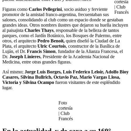
cortesía
| Club
Figuras como
Carlos Pellegrini
, socio asiduo y ferviente
Francés
promotor de la amistad franco-argentina, frecuentaban sus
salones, consolidando al club como un espacio donde se gestaban
grandes ideas. Otros nombres ilustres que dejaron su huella incluyen
al paisajista
Charles Thays
, responsable de la belleza de tantos
parques, como el Jardín Botánico, los Bosques de Palermo, entre
otros, el arquitecto
Pedro Benoit,
quien diseñó la Ciudad de La
Plata, el arquitecto
Ulric Courtois
, constructor de la Basílica de
Luján, el Dr.
Francis Simon
, fundador de la Alianza Francesa, el
Dr.
Joseph Linieres
, Presidente de la Academia Nacional de
Medicina, entre otras grandes figuras.
Así mismo;
Jorge Luis Borges, Luis Federico Leloir, Adolfo Bioy
Casares,
Silvina Bullrich, Octavio Paz, Mario Vargas Llosa,
Victoria y Silvina Ocampo
fueron visitantes de este espléndido
lugar.
Foto
cortesía
| Club
Francés
En la actualidad, y de cara a su 160°