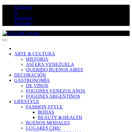
Saltar
Facebook
al
X
contenido
Instagram
YouTube
LO CHIC revista
ARTE & CULTURA
HISTORIA
ASÍ ERA VENEZUELA
QUERIDO BUENOS AIRES
DECORACIÓN
GASTRONOMÍA
DE VINOS
FOGONES VENEZOLANOS
FOGONES ARGENTINOS
LIFESTYLE
FASHION STYLE
BODAS
BEAUTY & HEALTH
BUENOS MODALES
LUGARES CHIC