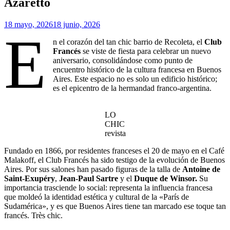
Azaretto
18 mayo, 2026
18 junio, 2026
E
n el corazón del tan chic barrio de Recoleta, el
Club
Francés
se viste de fiesta para celebrar un nuevo
aniversario, consolidándose como punto de
encuentro histórico de la cultura francesa en Buenos
Aires. Este espacio no es solo un edificio histórico;
es el epicentro de la hermandad franco-argentina.
LO
CHIC
revista
Fundado en 1866, por residentes franceses el 20 de mayo en el Café
Malakoff, el Club Francés ha sido testigo de la evolución de Buenos
Aires. Por sus salones han pasado figuras de la talla de
Antoine de
Saint-Exupéry
,
Jean-Paul Sartre
y el
Duque de Winsor.
Su
importancia trasciende lo social: representa la influencia francesa
que moldeó la identidad estética y cultural de la «París de
Sudamérica», y es que Buenos Aires tiene tan marcado ese toque tan
francés. Très chic.