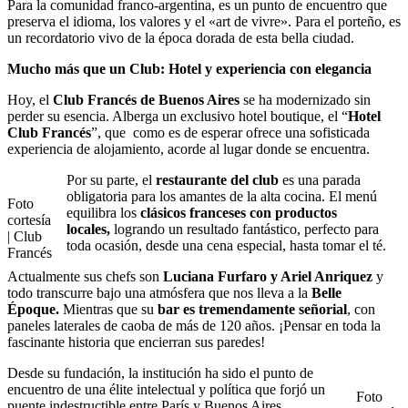
Para la comunidad franco-argentina, es un punto de encuentro que
preserva el idioma, los valores y el «art de vivre». Para el porteño, es
un recordatorio vivo de la época dorada de esta bella ciudad.
Mucho más que un Club: Hotel y experiencia con elegancia
Hoy, el
Club Francés de Buenos Aires
se ha modernizado sin
perder su esencia. Alberga un exclusivo hotel boutique, el “
Hotel
Club Francés
”, que como es de esperar ofrece una sofisticada
experiencia de alojamiento, acorde al lugar donde se encuentra.
Por su parte, el
restaurante del club
es una parada
obligatoria para los amantes de la alta cocina. El menú
Foto
equilibra los
clásicos franceses con productos
cortesía
locales,
logrando un resultado fantástico, perfecto para
| Club
toda ocasión, desde una cena especial, hasta tomar el té.
Francés
Actualmente sus chefs son
Luciana Furfaro y Ariel Anriquez
y
todo transcurre bajo una atmósfera que nos lleva a la
Belle
Époque.
Mientras que su
bar
es tremendamente señorial
, con
paneles laterales de caoba de más de 120 años. ¡Pensar en toda la
fascinante historia que encierran sus paredes!
Desde su fundación, la institución ha sido el punto de
encuentro de una élite intelectual y política que forjó un
Foto
puente indestructible entre París y Buenos Aires.