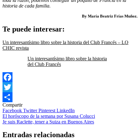
toda la razón, podemos conseguir un poquito de Francia en la
historia de cada familia.
By María Beatriz Frías Muñoz.
Te puede interesar:
Un interesantísimo libro sobre la historia del Club Francés – LO
CHIC revista
Un interesantísimo libro sobre la historia
del Club Francés
Facebook
Twitter
Compartir
Compartir
Facebook
Twitter
Pinterest
LinkedIn
Navegación
El horóscopo de la semana por Susana Colucci
Je suis Raclette, tener a Suiza en Buenos Aires
de
entradas
Entradas relacionadas