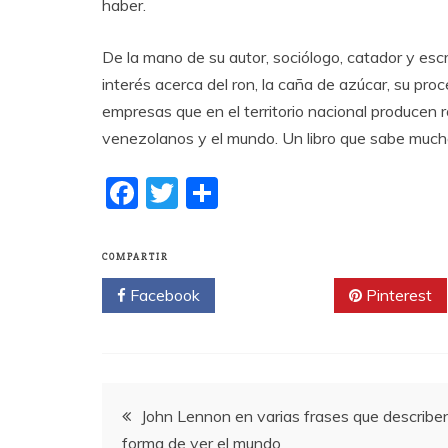
haber.
De la mano de su autor, sociólogo, catador y escr
interés acerca del ron, la caña de azúcar, su pro
empresas que en el territorio nacional producen 
venezolanos y el mundo. Un libro que sabe muc
F
T
C
a
w
o
c
itt
m
COMPARTIR
e
er
p
Facebook
Twitter
Pinterest
b
a
o
rti
o
r
Navegación
k
John Lennon en varias frases que describe
forma de ver el mundo