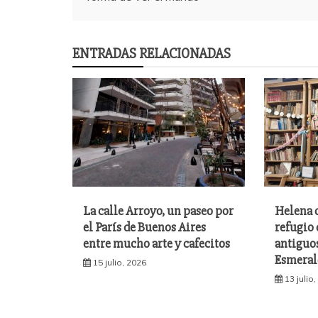
de
entradas
ENTRADAS RELACIONADAS
La calle Arroyo, un paseo por
Helena d
el París de Buenos Aires
refugio 
entre mucho arte y cafecitos
antiguos
Esmeral
15 julio, 2026
13 julio