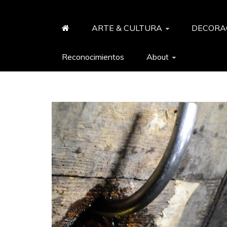
LO CHIC REV
i
r
ARTE & CULTURA
DECORA
Reconocimientos
About