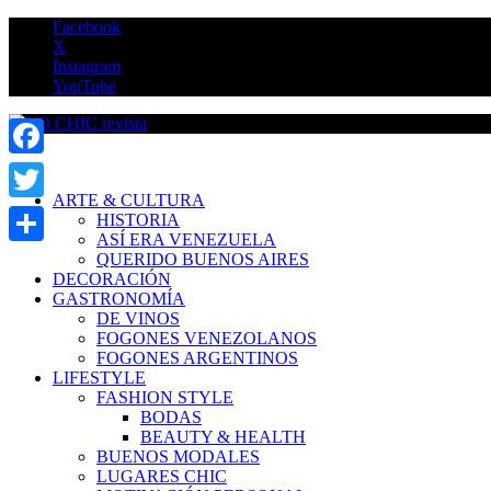
Saltar
Facebook
al
X
contenido
Instagram
YouTube
LO CHIC revista
Facebook
ARTE & CULTURA
Twitter
HISTORIA
ASÍ ERA VENEZUELA
Compartir
QUERIDO BUENOS AIRES
DECORACIÓN
GASTRONOMÍA
DE VINOS
FOGONES VENEZOLANOS
FOGONES ARGENTINOS
LIFESTYLE
FASHION STYLE
BODAS
BEAUTY & HEALTH
BUENOS MODALES
LUGARES CHIC