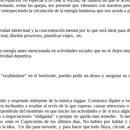
 los espacios, en especial a tu casa u oficina, de manera tal que te 
ortante, evitar las quejas, ten presente que vibramos con nuestros pe
 y entorpeciendo la circulación de la energía luminosa que nos ayuda a 
ctividad intelectual y la concentración mental por lo que será ideal para d
rear, diseñar proyectos, planificar viajes, etc.
a energía antes mencionada en actividades sociales que no te dejen ni
tividad deportiva.
“ocultándose” en el horizonte, puedes pedir un deseo y asegurar su 
do y respetado intérprete de la música reggae. Comienza Júpiter a ver
ecen inclinados a resultar al revés de lo que esperas, causar retroceso
penderán del momento en que inicies las actividades y de si toca algú
os o negociaciones “obligadas” o porque no queda mas remedio. Si tie
o solar es Capricornio de los últimos días. No hables por hablar y 
ás la idea. Un día para moverte, y para hacer que todo fluya, circule,