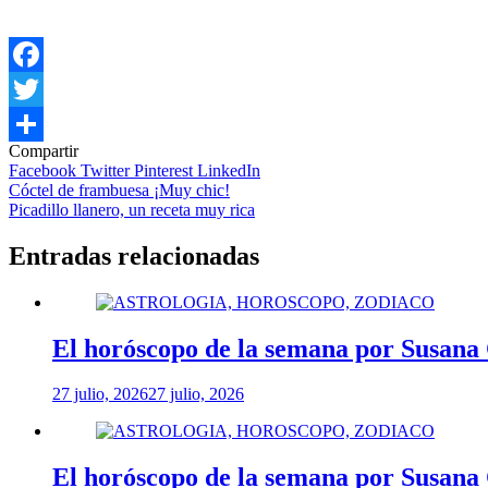
Facebook
Twitter
Compartir
Compartir
Facebook
Twitter
Pinterest
LinkedIn
Navegación
Cóctel de frambuesa ¡Muy chic!
Picadillo llanero, un receta muy rica
de
entradas
Entradas relacionadas
El horóscopo de la semana por Susana
27 julio, 2026
27 julio, 2026
El horóscopo de la semana por Susana