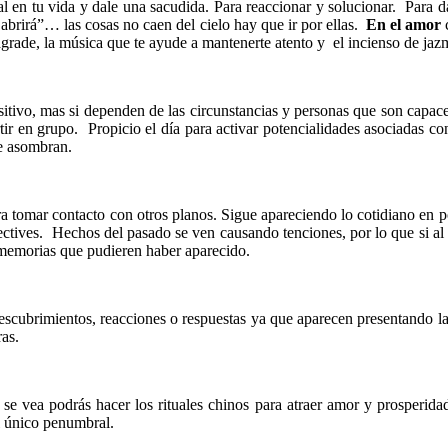
en tu vida y dale una sacudida. Para reaccionar y solucionar. Para dar 
e abrirá”… las cosas no caen del cielo hay que ir por ellas.
En el amor
c
agrade, la música que te ayude a mantenerte atento y el incienso de jaz
itivo, mas si dependen de las circunstancias y personas que son capaces
r en grupo. Propicio el día para activar potencialidades asociadas con
ue asombran.
ra tomar contacto con otros planos. Sigue apareciendo lo cotidiano en p
etectives. Hechos del pasado se ven causando tenciones, por lo que si al
s memorias que pudieren haber aparecido.
escubrimientos, reacciones o respuestas ya que aparecen presentando la o
ras.
se vea podrás hacer los rituales chinos para atraer amor y prosperida
l único penumbral.