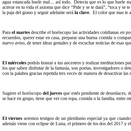
agua estancada huele mal… así todo. Detecta que es lo que huele mal 
activar en tu vida el axioma que dice “Pide y se te dará”, “toca y se t
la paja del grano y seguir adelante será
la clave
. El color que mas te 
Para
el martes
describe el horóscopo las actividades cotidianas en pos
recuerdos, querer estar en casa, preparar una buena comida o comparti
nuevo aviso, de tener ideas geniales y de escuchar noticias de esas q
El miércoles
podrás honrar a tus ancestros y realizar meditaciones pa
los que saben disfrutar de la fantasía, son poetas, investigadores o d
con la palabra gracias repetida tres veces de manera de desactivar la
Sugiere el horóscopo
del jueves
que estés pendiente de desenlaces, d
se hace en grupo, tiene que ver con ropa, comida o la familia, entre ot
El viernes
seremos testigos de un plenilunio especial ya que cuando 
además viene con eclipse de Luna, el primero de los dos del 2017 y e