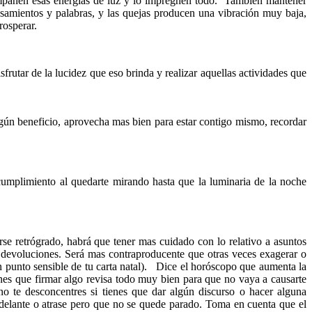
acompañen esas energías de luz y lo impregnen todo. También mantener
nsamientos y palabras, y las quejas producen una vibración muy baja,
prosperar.
isfrutar de la lucidez que eso brinda y realizar aquellas actividades que
ngún beneficio, aprovecha mas bien para estar contigo mismo, recordar
cumplimiento al quedarte mirando hasta que la luminaria de la noche
se retrógrado, habrá que tener mas cuidado con lo relativo a asuntos
s o devoluciones. Será mas contraproducente que otras veces exagerar o
n punto sensible de tu carta natal). Dice el horóscopo que aumenta la
nes que firmar algo revisa todo muy bien para que no vaya a causarte
no te desconcentres si tienes que dar algún discurso o hacer alguna
 adelante o atrase pero que no se quede parado. Toma en cuenta que el