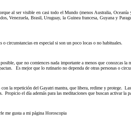
que al ser visible en casi todo el Mundo (menos Australia, Oceanía y p
idos, Venezuela, Brasil, Uruguay, la Guinea francesa, Guyana y Parag
 o circunstancias en especial si son un poco locas o no habituales.
posible, que no comiences nada importante a menos que conozcas la mej
actan. Es mejor que lo rutinario no dependa de otras personas o circu
o
con la repetición del Gayatri mantra, que libera, redime y protege. Las
Propicio el día además para las meditaciones que buscan activar la paz 
rle me gusta a mi página Horoscopia