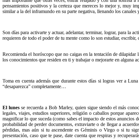
mas importante que otras veces, entrar relajado y con una sonrisa a
pensamientos positivos y la certeza que mereces lo mejor y, muy imp
similar a la del inframundo en su parte negativa, llenando los canales
Son días para activarte y actuar, adelantar, terminar, lograr, para la a
requieren de todo el poder de tu mente como lo son estudiar, escribir, c
Recomienda el horóscopo que no caigas en la tentación de dilapidar l
los conocimientos que residen en ti y trabajar o mejorarte en alguna ac
Toma en cuenta además que durante estos días si logras ver a Luna 
“desaparezca” completamente…
El lunes
se recuerda a Bob Marley, quien sigue siendo el más conoci
legales, viajes, estudios superiores, religión o caballos porque apar
magnificar lo que suceda (como sabes el impacto de estos anuncios de
probabilidad de perder documentos, extraviarte o de llegar a acuerd
pérdidas, mas aún si tu ascendente es Géminis o Virgo o si tu sign
presentación, caso que te pase, date cuenta que respiras y recuperar