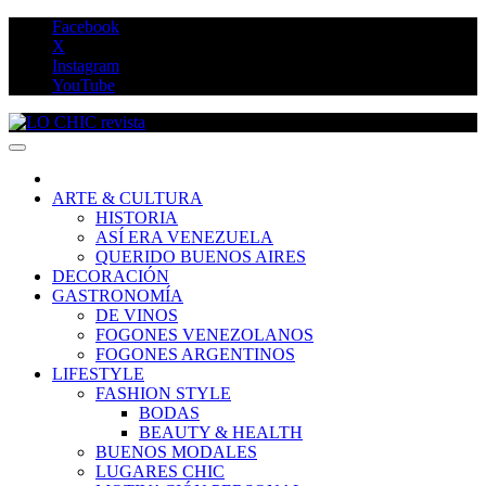
Saltar
Facebook
al
X
contenido
Instagram
YouTube
LO CHIC revista
ARTE & CULTURA
HISTORIA
ASÍ ERA VENEZUELA
QUERIDO BUENOS AIRES
DECORACIÓN
GASTRONOMÍA
DE VINOS
FOGONES VENEZOLANOS
FOGONES ARGENTINOS
LIFESTYLE
FASHION STYLE
BODAS
BEAUTY & HEALTH
BUENOS MODALES
LUGARES CHIC