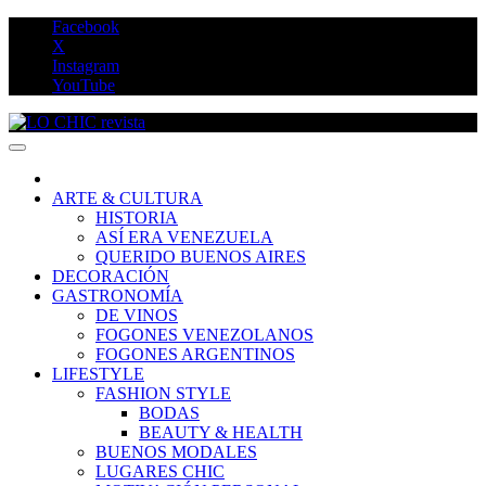
Saltar
Facebook
al
X
contenido
Instagram
YouTube
LO CHIC revista
ARTE & CULTURA
HISTORIA
ASÍ ERA VENEZUELA
QUERIDO BUENOS AIRES
DECORACIÓN
GASTRONOMÍA
DE VINOS
FOGONES VENEZOLANOS
FOGONES ARGENTINOS
LIFESTYLE
FASHION STYLE
BODAS
BEAUTY & HEALTH
BUENOS MODALES
LUGARES CHIC