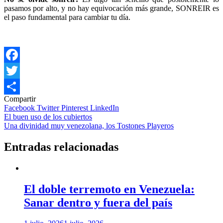
pasamos por alto, y no hay equivocación más grande, SONREIR es
el paso fundamental para cambiar tu día.
Facebook
Twitter
Compartir
Compartir
Facebook
Twitter
Pinterest
LinkedIn
Navegación
El buen uso de los cubiertos
Una divinidad muy venezolana,‎ los Tostones Playeros‬
de
entradas
Entradas relacionadas
El doble terremoto en Venezuela:
Sanar dentro y fuera del país