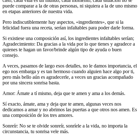
caso, cada vida es un mundo, cada momento, cada situación no se
puede comparar a la de otras personas, ni siquiera a la de uno mismo
en etapas anteriores de nuestra vida.
Pero indiscutiblemente hay aspectos, «ingredientes», que si la
felicidad fuera una receta, serían infaltables para poder darle forma.
Si existiese una composición así, los ingredientes infaltables serían;
Agradecimiento: Da gracias a la vida por lo que tienes y agradece a
quienes te hagan un favor/brinde algún tipo de ayuda o buen
consejo.
A veces, pasamos de largo esos detalles, no le damos importancia, el
ego nos embarga y es tan hermoso cuando alguien hace algo por ti,
pero más bello aún es agradecerle, a veces un gracias acompañado
por una sincera sonrisa basta.
Amor: Ámate a tí mismo, deja que te amen y ama a los demás.
Sí exacto, ámate, ama y deja que te amen, algunas veces nos
dedicamos a amar y no abrimos las puertas a que otros nos amen. Es
una composición de los tres amores.
Sonreír: No se te olvide sonreír, sonríele a la vida, no importa la
circunstancia, tu sonrisa vele más.