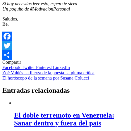
Si hoy necesitas leer esto, espero te sirva.
Un poquito de
#MotivacionPersonal
Saludos,
Be.
Facebook
Twitter
Compartir
Compartir
Facebook
Twitter
Pinterest
LinkedIn
Navegación
Zoé Valdés, la fuerza de la poesía, la pluma crítica
El horóscopo de la semana por Susana Colucci
de
entradas
Entradas relacionadas
El doble terremoto en Venezuela:
Sanar dentro y fuera del país