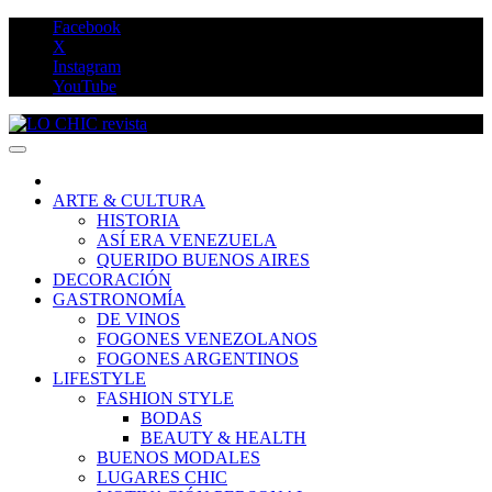
Saltar
Facebook
al
X
contenido
Instagram
YouTube
LO CHIC revista
ARTE & CULTURA
HISTORIA
ASÍ ERA VENEZUELA
QUERIDO BUENOS AIRES
DECORACIÓN
GASTRONOMÍA
DE VINOS
FOGONES VENEZOLANOS
FOGONES ARGENTINOS
LIFESTYLE
FASHION STYLE
BODAS
BEAUTY & HEALTH
BUENOS MODALES
LUGARES CHIC