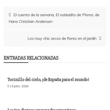
k
r
r
t
Navegación
El cuento de la semana, El soldadito de Plomo, de
i
Hans Christian Andersen
de
r
entradas
Los muy chic arcos de flores en el jardín
ENTRADAS RELACIONADAS
Tocinillo del cielo, ¡de España para el mundo!
14 julio, 2026