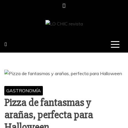
Saltar
al
contenido
LO CHIC
REVISTA
GASTRONOMÍA
Pizza de fantasmas y
arañas, perfecta para
Halloween