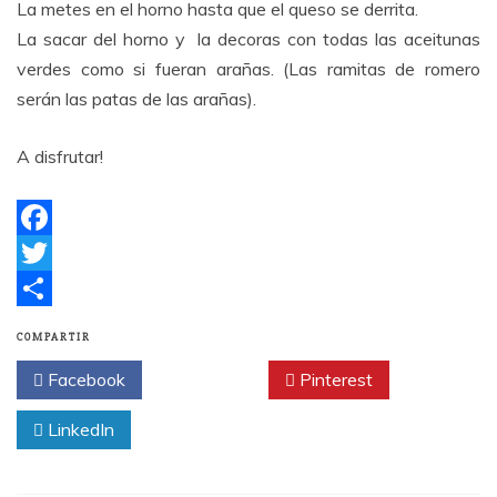
La metes en el horno hasta que el queso se derrita.
La sacar del horno y la decoras con todas las aceitunas
verdes como si fueran arañas. (Las ramitas de romero
serán las patas de las arañas).
A disfrutar!
F
a
T
c
w
C
COMPARTIR
e
i
o
Facebook
Twitter
Pinterest
b
t
m
LinkedIn
o
t
p
o
e
a