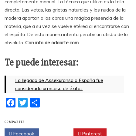
completamente manual. La técnica que utiliza es la talla
directa. Las vetas, las grietas naturales y los nudos de la
madera aportan a las obras una mágica presencia de la
materia, que a su vez se vuelve etérea al encontrarse con
el espíritu. De esta manera intenta percibir un atisbo de lo
absoluto.
Con info de odaarte.com
Te puede interesar:
La llegada de Assekuransa a España fue
considerada un «caso de éxito»
F
T
C
a
w
o
c
itt
m
COMPARTIR
e
er
p
Facebook
Twitter
Pinterest