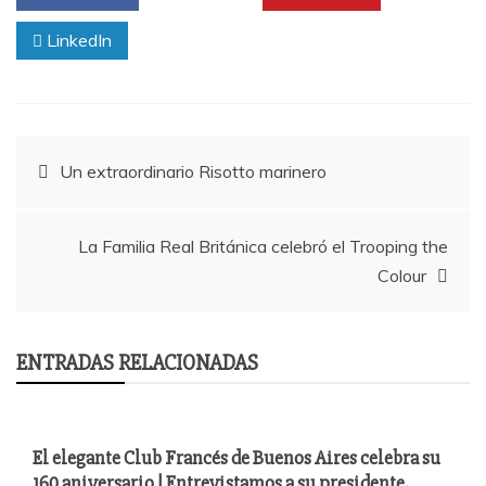
b
a
LinkedIn
o
rti
o
r
k
Navegación
Un extraordinario Risotto marinero
de
La Familia Real Británica celebró el Trooping the
entradas
Colour
ENTRADAS RELACIONADAS
El elegante Club Francés de Buenos Aires celebra su
160 aniversario | Entrevistamos a su presidente,