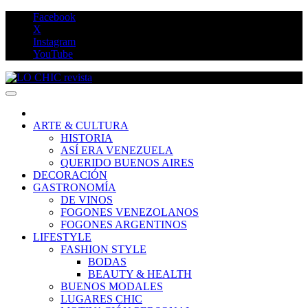
Saltar
Facebook
al
X
contenido
Instagram
YouTube
LO CHIC revista
ARTE & CULTURA
HISTORIA
ASÍ ERA VENEZUELA
QUERIDO BUENOS AIRES
DECORACIÓN
GASTRONOMÍA
DE VINOS
FOGONES VENEZOLANOS
FOGONES ARGENTINOS
LIFESTYLE
FASHION STYLE
BODAS
BEAUTY & HEALTH
BUENOS MODALES
LUGARES CHIC