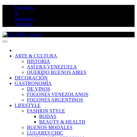
Saltar
Facebook
al
X
contenido
Instagram
YouTube
LO CHIC revista
ARTE & CULTURA
HISTORIA
ASÍ ERA VENEZUELA
QUERIDO BUENOS AIRES
DECORACIÓN
GASTRONOMÍA
DE VINOS
FOGONES VENEZOLANOS
FOGONES ARGENTINOS
LIFESTYLE
FASHION STYLE
BODAS
BEAUTY & HEALTH
BUENOS MODALES
LUGARES CHIC