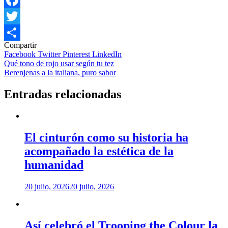
Facebook
Twitter
Compartir
Compartir
Facebook
Twitter
Pinterest
LinkedIn
Navegación
Qué tono de rojo usar según tu tez
Berenjenas a la italiana, puro sabor
de
entradas
Entradas relacionadas
El cinturón como su historia ha
acompañado la estética de la
humanidad
20 julio, 2026
20 julio, 2026
Así celebró el Trooping the Colour la