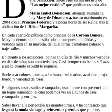
D
a la perfección.
Suele estar en nuestra lista de
“Las mejor vestidas”
que publicamos cada año.
María Isabel Donaldson
, abogada australiana,
hoy
Mary de Dinamarca,
tras su matrimonio en
2004 con el
Príncipe Federico
y a pocas horas de ser Reina, tras la
abdicación de la
Reina Margarita.
En cada aparición pública como princesa de la
Corona Danesa,
Mary ha demostrado un estilo sobrio, compuesto de faldas y
vestidos midi en su mayoría, de igual forma pantalones palazzo y
trajes taller.
En cuanto a los accesorios, boinas en días de frío y muchos vestidos
en días de calor, son característicos. Casi siempre con bellos
stilettos
a juego cuando el outfit lo requiere.
Suele usar colores neutros, así mismo, azul marino, azul claro, rojo,
bordo, y variedad de rosas.
En algunos casos, sutiles estampados, usualmente con presencia de
un toque romántico, el cual podemos ver en algunos de esos
estampados y encajes.
Saber llevar a la perfección las grandes firmas, y ha confesado que
le gusta la
moda vintage
, y
reinventar prendas
que ya tiene,