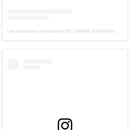
Una publicación compartida de DET DANSKE KONGEHUS 🇩🇰 (@detdanskekongehus)