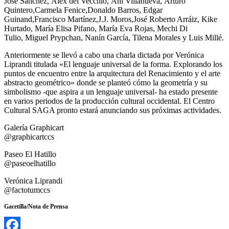
José Sánchez, ⁠Alex del Vecchio, Ani Villanueva, Arturo
Quintero,Carmela Fenice,Donaldo Barros, Edgar
Guinand,Francisco Martínez,J.J. Moros,José Roberto Arráiz, Kike
Hurtado, María Elisa Pifano, María Eva Rojas, Mechi Di
Tulio, Miguel Prypchan, Nanín García, Tilena Morales y Luis Millé.
Anteriormente se llevó a cabo una charla dictada por Verónica
Liprandi titulada «El lenguaje universal de la forma. Explorando los
puntos de encuentro entre la arquitectura del Renacimiento y el arte
abstracto geométrico» donde se planteó cómo la geometría y su
simbolismo -que aspira a un lenguaje universal- ha estado presente
en varios periodos de la producción cultural occidental. El Centro
Cultural SAGA pronto estará anunciando sus próximas actividades.
Galería Graphicart
@graphicartccs
Paseo El Hatillo
@paseoelhatillo
Verónica Liprandi
@factotumccs
Gacetilla/Nota de Prensa