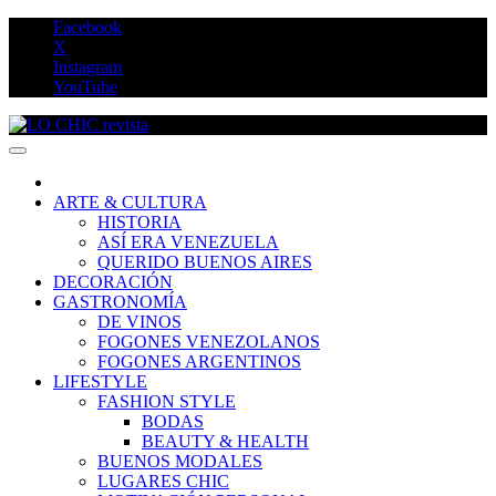
Saltar
Facebook
al
X
contenido
Instagram
YouTube
LO CHIC revista
ARTE & CULTURA
HISTORIA
ASÍ ERA VENEZUELA
QUERIDO BUENOS AIRES
DECORACIÓN
GASTRONOMÍA
DE VINOS
FOGONES VENEZOLANOS
FOGONES ARGENTINOS
LIFESTYLE
FASHION STYLE
BODAS
BEAUTY & HEALTH
BUENOS MODALES
LUGARES CHIC