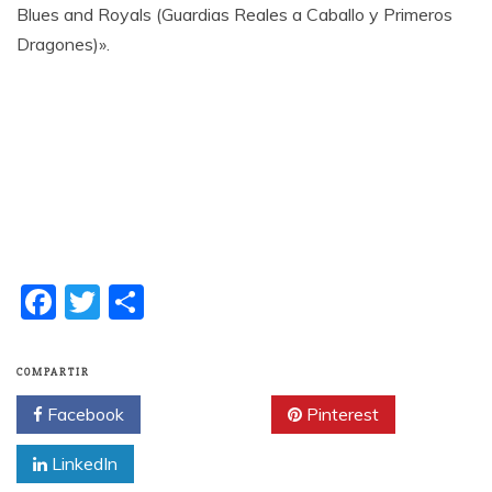
Blues and Royals (Guardias Reales a Caballo y Primeros
Dragones)».
F
T
C
a
w
o
c
itt
m
COMPARTIR
e
er
p
Facebook
Twitter
Pinterest
b
a
LinkedIn
o
rti