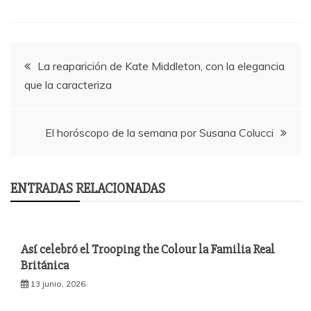
o
r
k
Navegación
La reaparición de Kate Middleton, con la elegancia
que la caracteriza
de
entradas
El horóscopo de la semana por Susana Colucci
ENTRADAS RELACIONADAS
Así celebró el Trooping the Colour la Familia Real
Británica
13 junio, 2026