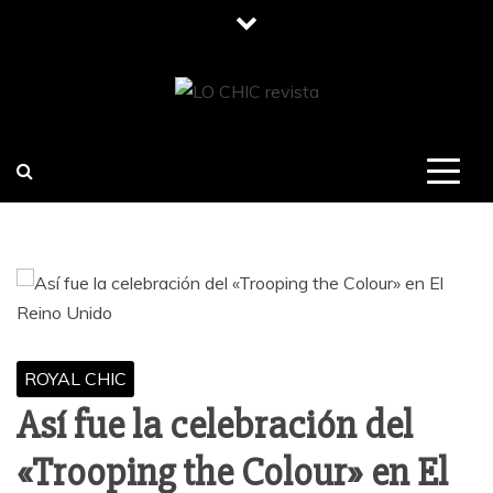
Saltar
al
contenido
LO CHIC
REVISTA
ROYAL CHIC
Así fue la celebración del
«Trooping the Colour» en El