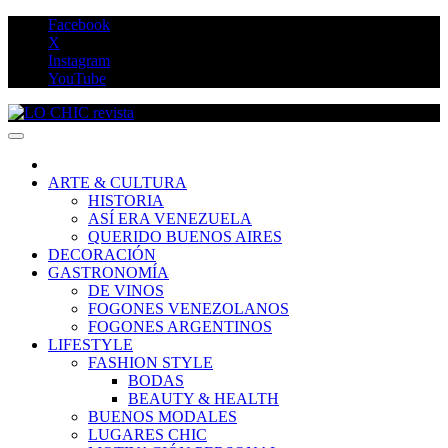
Saltar
Facebook
al
X
contenido
Instagram
YouTube
LO CHIC revista
ARTE & CULTURA
HISTORIA
ASÍ ERA VENEZUELA
QUERIDO BUENOS AIRES
DECORACIÓN
GASTRONOMÍA
DE VINOS
FOGONES VENEZOLANOS
FOGONES ARGENTINOS
LIFESTYLE
FASHION STYLE
BODAS
BEAUTY & HEALTH
BUENOS MODALES
LUGARES CHIC