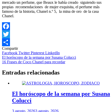
mercado un perfume, que Beaux le había creado siguiendo sus
propias recomendaciones de mujer exquisita, el perfume más
famoso de la historia, Chanel n.º 5, la mina de oro de la casa
Chanel.
Facebook
Twitter
Compartir
Compartir
Facebook
Twitter
Pinterest
LinkedIn
Navegación
El horóscopo de la semana por Susana Colucci
16 Frases de Coco Chanel para recordar
de
entradas
Entradas relacionadas
El horóscopo de la semana por Susana
Colucci
3 agosto, 2026
3 agosto, 2026