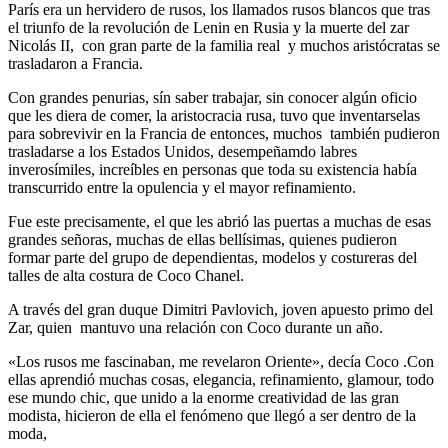
París era un hervidero de rusos, los llamados rusos blancos que tras
el triunfo de la revolución de Lenin en Rusia y la muerte del zar
Nicolás II, con gran parte de la familia real y muchos aristócratas se
trasladaron a Francia.
Con grandes penurias, sín saber trabajar, sin conocer algún oficio
que les diera de comer, la aristocracia rusa, tuvo que inventarselas
para sobrevivir en la Francia de entonces, muchos también pudieron
trasladarse a los Estados Unidos, desempeñamdo labres
inverosímiles, increíbles en personas que toda su existencia había
transcurrido entre la opulencia y el mayor refinamiento.
Fue este precisamente, el que les abrió las puertas a muchas de esas
grandes señoras, muchas de ellas bellísimas, quienes pudieron
formar parte del grupo de dependientas, modelos y costureras del
talles de alta costura de Coco Chanel.
A través del gran duque Dimitri Pavlovich, joven apuesto primo del
Zar, quien mantuvo una relación con Coco durante un año.
«Los rusos me fascinaban, me revelaron Oriente», decía Coco .Con
ellas aprendió muchas cosas, elegancia, refinamiento, glamour, todo
ese mundo chic, que unido a la enorme creatividad de las gran
modista, hicieron de ella el fenómeno que llegó a ser dentro de la
moda,