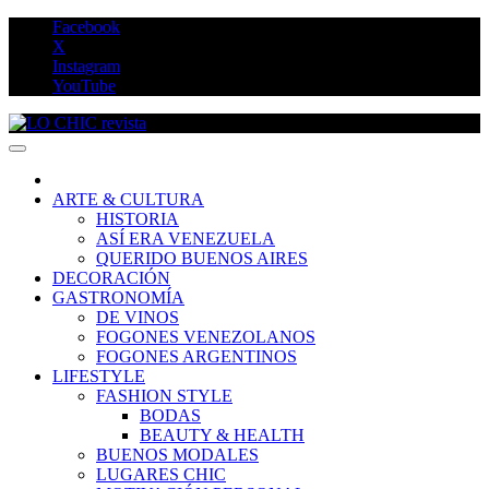
Saltar
Facebook
al
X
contenido
Instagram
YouTube
LO CHIC revista
ARTE & CULTURA
HISTORIA
ASÍ ERA VENEZUELA
QUERIDO BUENOS AIRES
DECORACIÓN
GASTRONOMÍA
DE VINOS
FOGONES VENEZOLANOS
FOGONES ARGENTINOS
LIFESTYLE
FASHION STYLE
BODAS
BEAUTY & HEALTH
BUENOS MODALES
LUGARES CHIC