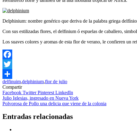
Hemisferio norte y también de la alta montaña tropical de África.
Delphinium: nombre genérico que deriva de la palabra griega delfínion
Con sus estilizadas flores, el delfinium ó espuelas de caballero, simbo
Los suaves colores y aromas de esta flor de verano, le confieren un re
Facebook
Twitter
delfinuim
,
delphinium
,
flor de julio
Compartir
Compartir
Facebook
Twitter
Pinterest
LinkedIn
Navegación
Julio Iglesias, ingresado en Nueva York
Polvorosa de Pollo una delicia que viene de la colonia
de
entradas
Entradas relacionadas