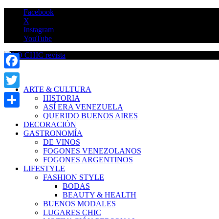
Saltar
Facebook
al
X
contenido
Instagram
YouTube
LO CHIC revista
Facebook
ARTE & CULTURA
Twitter
HISTORIA
ASÍ ERA VENEZUELA
Compartir
QUERIDO BUENOS AIRES
DECORACIÓN
GASTRONOMÍA
DE VINOS
FOGONES VENEZOLANOS
FOGONES ARGENTINOS
LIFESTYLE
FASHION STYLE
BODAS
BEAUTY & HEALTH
BUENOS MODALES
LUGARES CHIC