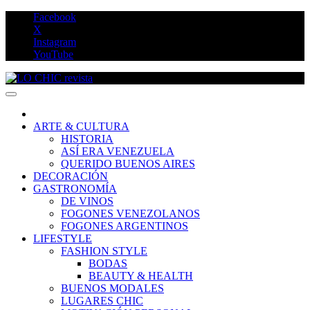
Saltar
Facebook
al
X
contenido
Instagram
YouTube
LO CHIC revista
ARTE & CULTURA
HISTORIA
ASÍ ERA VENEZUELA
QUERIDO BUENOS AIRES
DECORACIÓN
GASTRONOMÍA
DE VINOS
FOGONES VENEZOLANOS
FOGONES ARGENTINOS
LIFESTYLE
FASHION STYLE
BODAS
BEAUTY & HEALTH
BUENOS MODALES
LUGARES CHIC