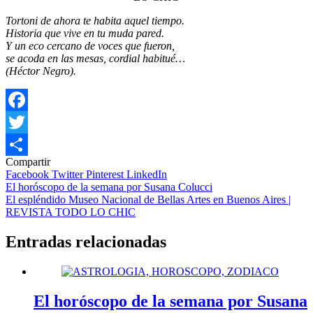
Tortoni de ahora te habita aquel tiempo.
Historia que vive en tu muda pared.
Y un eco cercano de voces que fueron,
se acoda en las mesas, cordial habitué…
(Héctor Negro).
Facebook
Twitter
Compartir
Compartir
Facebook
Twitter
Pinterest
LinkedIn
Navegación
El horóscopo de la semana por Susana Colucci
El espléndido Museo Nacional de Bellas Artes en Buenos Aires |
de
REVISTA TODO LO CHIC
entradas
Entradas relacionadas
El horóscopo de la semana por Susana