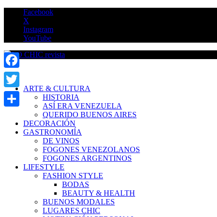
Saltar
Facebook
al
X
contenido
Instagram
YouTube
LO CHIC revista
Facebook
ARTE & CULTURA
Twitter
HISTORIA
ASÍ ERA VENEZUELA
Compartir
QUERIDO BUENOS AIRES
DECORACIÓN
GASTRONOMÍA
DE VINOS
FOGONES VENEZOLANOS
FOGONES ARGENTINOS
LIFESTYLE
FASHION STYLE
BODAS
BEAUTY & HEALTH
BUENOS MODALES
LUGARES CHIC