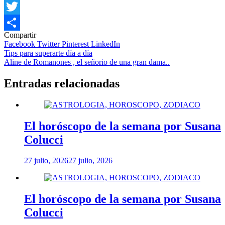
Facebook
Twitter
Compartir
Compartir
Facebook
Twitter
Pinterest
LinkedIn
Navegación
Tips para superarte día a día
Aline de Romanones , el señorio de una gran dama..
de
entradas
Entradas relacionadas
El horóscopo de la semana por Susana
Colucci
27 julio, 2026
27 julio, 2026
El horóscopo de la semana por Susana
Colucci