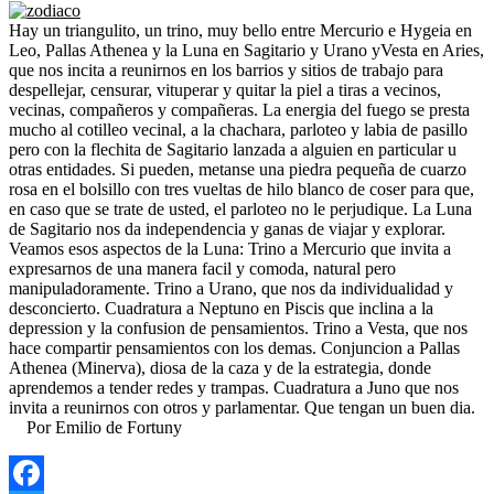
Hay un triangulito, un trino, muy bello entre Mercurio e Hygeia en
Leo, Pallas Athenea y la Luna en Sagitario y Urano yVesta en Aries,
que nos incita a reunirnos en los barrios y sitios de trabajo para
despellejar, censurar, vituperar y quitar la piel a tiras a vecinos,
vecinas, compañeros y compañeras. La energia del fuego se presta
mucho al cotilleo vecinal, a la chachara, parloteo y labia de pasillo
pero con la flechita de Sagitario lanzada a alguien en particular u
otras entidades. Si pueden, metanse una piedra pequeña de cuarzo
rosa en el bolsillo con tres vueltas de hilo blanco de coser para que,
en caso que se trate de usted, el parloteo no le perjudique. La Luna
de Sagitario nos da independencia y ganas de viajar y explorar.
Veamos esos aspectos de la Luna: Trino a Mercurio que invita a
expresarnos de una manera facil y comoda, natural pero
manipuladoramente. Trino a Urano, que nos da individualidad y
desconcierto. Cuadratura a Neptuno en Piscis que inclina a la
depression y la confusion de pensamientos. Trino a Vesta, que nos
hace compartir pensamientos con los demas. Conjuncion a Pallas
Athenea (Minerva), diosa de la caza y de la estrategia, donde
aprendemos a tender redes y trampas. Cuadratura a Juno que nos
invita a reunirnos con otros y parlamentar. Que tengan un buen dia.
Por Emilio de Fortuny