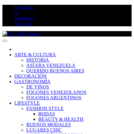
Saltar
Facebook
al
X
contenido
Instagram
YouTube
LO CHIC revista
ARTE & CULTURA
HISTORIA
ASÍ ERA VENEZUELA
QUERIDO BUENOS AIRES
DECORACIÓN
GASTRONOMÍA
DE VINOS
FOGONES VENEZOLANOS
FOGONES ARGENTINOS
LIFESTYLE
FASHION STYLE
BODAS
BEAUTY & HEALTH
BUENOS MODALES
LUGARES CHIC