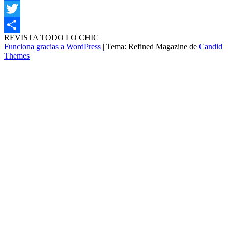
Facebook
Twitter
REVISTA TODO LO CHIC
Compartir
Funciona gracias a WordPress
|
Tema: Refined Magazine de
Candid
Themes