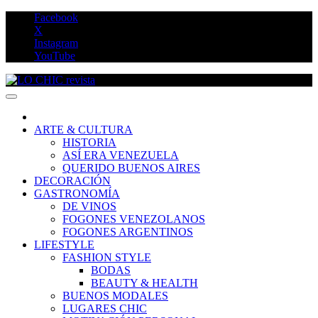
Saltar
Facebook
al
X
contenido
Instagram
YouTube
LO CHIC revista
ARTE & CULTURA
HISTORIA
ASÍ ERA VENEZUELA
QUERIDO BUENOS AIRES
DECORACIÓN
GASTRONOMÍA
DE VINOS
FOGONES VENEZOLANOS
FOGONES ARGENTINOS
LIFESTYLE
FASHION STYLE
BODAS
BEAUTY & HEALTH
BUENOS MODALES
LUGARES CHIC