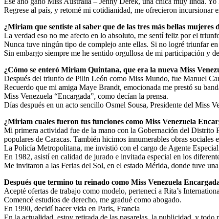
Ese año ganó Miss Australia – Jenny Derek, una chica muy linda. Yo log
Regrese al país, y retomé mi cotidianidad, me ofrecieron incursionar en
¿Miriam que sentiste al saber que de las tres más bellas mujeres 
La verdad eso no me afecto en lo absoluto, me sentí feliz por el tr
Nunca tuve ningún tipo de complejo ante ellas. Si no logré triunfar en
Sin embargo siempre me he sentido orgullosa de mi participación y d
¿Cómo se enteró Miriam Quintana, que era la nueva Miss Venez
Después del triunfo de Pilin León como Miss Mundo, fue Manuel Car
Recuerdo que mi amiga Maye Brandt, emocionada me prestó su banda 
Miss Venezuela “Encargada”, como decían la prensa.
Días después en un acto sencillo Osmel Sousa, Presidente del Miss Ve
¿Miriam cuales fueron tus funciones como Miss Venezuela Enca
Mi primera actividad fue de la mano con la Gobernación del Distrito F
populares de Caracas. También hicimos innumerables obras sociales en
La Policía Metropolitana, me invistió con el cargo de Agente Especial
En 1982, asistí en calidad de jurado e invitada especial en los difere
Me invitaron a las Ferias del Sol, en el estado Mérida, donde tuve un
Después que termino tu reinado como Miss Venezuela Encargada,
Acepté ofertas de trabajo como modelo, pertenecí a Rita’s Internation
Comencé estudios de derecho, me gradué como abogado.
En 1990, decidí hacer vida en Paris, Francia
En la actualidad, estoy retirada de las pasarelas, la publicidad, y todo 