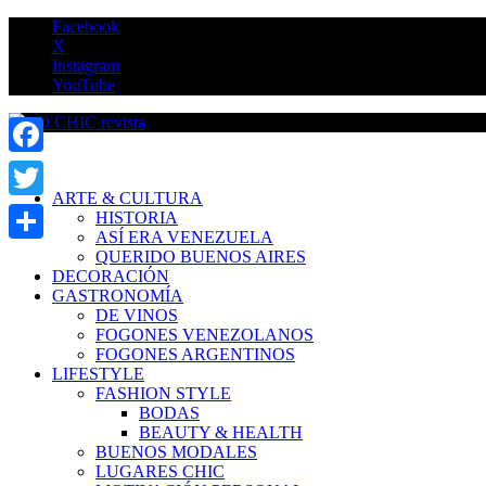
Saltar
Facebook
al
X
contenido
Instagram
YouTube
LO CHIC revista
Facebook
ARTE & CULTURA
Twitter
HISTORIA
ASÍ ERA VENEZUELA
Compartir
QUERIDO BUENOS AIRES
DECORACIÓN
GASTRONOMÍA
DE VINOS
FOGONES VENEZOLANOS
FOGONES ARGENTINOS
LIFESTYLE
FASHION STYLE
BODAS
BEAUTY & HEALTH
BUENOS MODALES
LUGARES CHIC