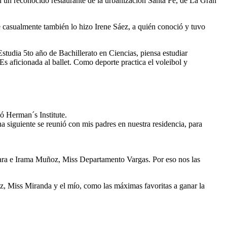
 en un reconocido restaurante de la urbanización Santa Fe, de La Gran
e casualmente también lo hizo Irene Sáez, a quién conoció y tuvo
Estudia 5to año de Bachillerato en Ciencias, piensa estudiar
s aficionada al ballet. Como deporte practica el voleibol y
ó Herman´s Institute.
 siguiente se reunió con mis padres en nuestra residencia, para
Lara e Irama Muñoz, Miss Departamento Vargas. Por eso nos las
ez, Miss Miranda y el mío, como las máximas favoritas a ganar la