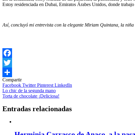
Estoy residenciada en Dubai, Emiratos Árabes Unidos, donde trabajo
Así, concluyó mi entrevista con la elegante Miriam Quintana, la ni
Facebook
Twitter
Compartir
Compartir
Facebook
Twitter
Pinterest
LinkedIn
Navegación
Lo chic de la segunda mano
Torta de chocolate ¡Deliciosa!
de
entradas
Entradas relacionadas
Herminia Carrasco de Anaco, a la pasa