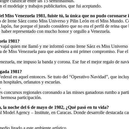
ré clasificar entre las 15 semifinalistas.
 el modelaje y trabajos publicitarios, que fui aceptando.
del Miss Venezuela 1981, fuiste tú, la única que no pudo coronarse
iunfo de Irene Sáez como Miss Universo y Pilin León en el Miss Mundo
 Japón, fue porque el jurado considero que no era el perfil de reina que
e haber representado con mucho honor y orgullo a Venezuela.
uela 1981?
vajal quien me llamó y me informó como Irene Sáez es Miss Universo y
de Miss Venezuela para que asistiera a mi primer compromiso. Fue el 
nezuela, me impuso la banda y corona. Ese fue el mejor regalo de navid
rgada 1981?
ederal en aquel entonces. Se trato del “Operativo Navidad”, que incluyó
 hospitales, orfanatos y escuelas.
.
ntes concursos regionales coronando a las misses ganadoras rumbo a part
a hermosa participación.
 la noche del 6 de mayo de 1982, ¿Qué pasó en tu vida?
al Model Agency – Institute, en Caracas. Donde desarrolle destacada ca
medio ligado a este ambiente artístico.