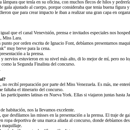
 lámpara que tenía en su oficina, con muchos flecos de hilos y pedrería.
e gala ajustado al cuerpo, porque consideraba que tenia buena figura y 
ron que para crear impacto le iban a realizar una gran capa en organza 
l igual que el canal Venevisión, prensa e invitados especiales nos hos
, Miss Lara.
 punto por orden escrita de Ignacio Font, debíamos presentarnos maquill
ak” muy breve para la cena.
 presentación a la prensa.
y nervios estuvieron en su nivel más alto, di lo mejor de mí, pero no lo
e como la Segunda Finalista del concurso.
.
al?
 no recibí preparación por parte del Miss Venezuela. Es más, me enteré 
e faltaba el itinerario del concurso.
as participantes latinas en Nueva York. Ellas si viajaron juntas hasta J
e habitación, nos la llevamos excelente.
, que desfilamos las misses en la presentación a la prensa. El traje de 
e en ropa deportiva de una marca aliada al concurso, donde debíamos desfil
n maquillaje.