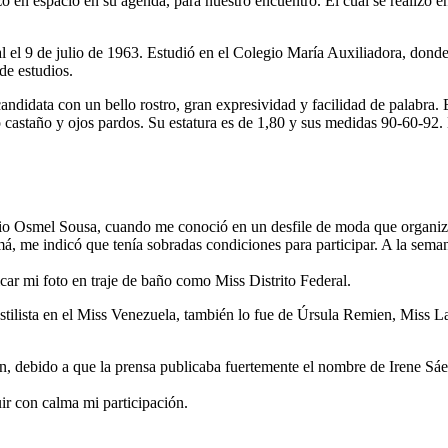
izo en espacio en su agenda, para nuestro encuentro. El cual se realizó
l el 9 de julio de 1963. Estudió en el Colegio María Auxiliadora, dond
 de estudios.
andidata con un bello rostro, gran expresividad y facilidad de palabra. 
 castaño y ojos pardos. Su estatura es de 1,80 y sus medidas 90-60-92. E
ropio Osmel Sousa, cuando me conoció en un desfile de moda que organiz
 me indicó que tenía sobradas condiciones para participar. A la semana
car mi foto en traje de baño como Miss Distrito Federal.
estilista en el Miss Venezuela, también lo fue de Úrsula Remien, Miss 
en, debido a que la prensa publicaba fuertemente el nombre de Irene Sá
uir con calma mi participación.