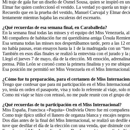
Mi traje de gala fue un diseño de Osmel Sousa, quien se inspiró en una
Elmar fue quien confeccionó el vestido. La verdad yo quería un traje d
Recuerdo que en la prueba del vestido, Manuel Carvajal y Elmar decidie
lentamente mientras bajaba las escaleras del escenario.
¿Qué recuerdas de esa semana final, en Caraballeda?
En la semana final todas las misses y el equipo del Miss Venezuela, a
Mi compañera de habitación fue mi queridísima amiga Úrsula Remien
Esa semana todas las misses nos despertábamos tarde, pero a las 12 en
no había pausas, eran ensayos hasta la 1 de la madrugada con un “bre
También en esos días finales se realizó la entrevista con el jurado y la
Llegó el jueves 7 de mayo, día de la elección. Mi emoción, adrenalina 
prensa. Pilin León se coronó como la primera finalista y yo me ubiqu
Esa posición me permitió ser Miss Venezuela en el Miss Internacional
¿Cómo fue tu preparación, para el certamen de Miss Internacion
Tengo que confesar que para mi participación en el Miss Internacional,
yo, tenía en orden el pasaporte, visa y todo lo referente al viaje, solo m
Como mi viaje se hizo con retrasó, no me pude reunir con el grupo de l
¿Qué recuerdas de tu participación en el Miss Internacional?
Miss España, Francisca «Paquita» Ondiviela Otero fue mi compañera d
Como traje típico utilicé el llanero de organza blanca y encajes negros
Dos días antes de la final del Miss Internacional, se realizó un desfil
tuve que desfilar el día de la elección con una venda, que disimule co