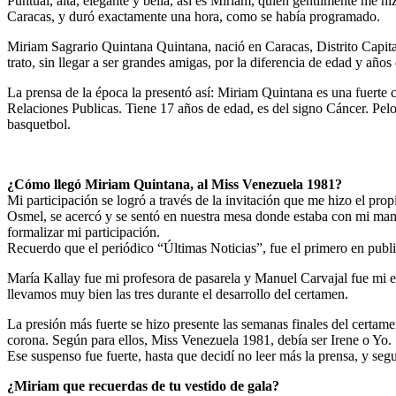
Puntual, alta, elegante y bella, así es Miriam, quien gentilmente me h
Caracas, y duró exactamente una hora, como se había programado.
Miriam Sagrario Quintana Quintana, nació en Caracas, Distrito Capita
trato, sin llegar a ser grandes amigas, por la diferencia de edad y años
La prensa de la época la presentó así: Miriam Quintana es una fuerte c
Relaciones Publicas. Tiene 17 años de edad, es del signo Cáncer. Pelo
basquetbol.
¿Cómo llegó Miriam Quintana, al Miss Venezuela 1981?
Mi participación se logró a través de la invitación que me hizo el p
Osmel, se acercó y se sentó en nuestra mesa donde estaba con mi mamá,
formalizar mi participación.
Recuerdo que el periódico “Últimas Noticias”, fue el primero en publi
María Kallay fue mi profesora de pasarela y Manuel Carvajal fue mi 
llevamos muy bien las tres durante el desarrollo del certamen.
La presión más fuerte se hizo presente las semanas finales del certam
corona. Según para ellos, Miss Venezuela 1981, debía ser Irene o Yo.
Ese suspenso fue fuerte, hasta que decidí no leer más la prensa, y seg
¿Miriam que recuerdas de tu vestido de gala?