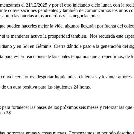
menzamos el 21/12/2025 y por el otro iniciando ciclo lunar, con la re
lante conversaciones pendientes y también de comunicarnos los unos con
 se abren las puertas a los acuerdos y las negociaciones.
e pueden hacerles mejor la vida, algunos llegarán por fuerza del colec
 si te mantienes activo la prosperidad también. Nos recuerda este aspec
cotidiano y en Sol en Géminis. Cierra dándole paso a la generación del 
rta para evitar reacciones de las cuales tengamos que arrepentirnos, de l
il convencer a otros, despertar inquietudes o intereses y levantar amore
á de un aura positiva para las siguientes 24 horas.
ara fortalecer las bases de los próximos seis meses y reforzar las que
ico 2$.
ticias, sorpresas gratas y cosas nuevas. Comenzamos un periodo descrito