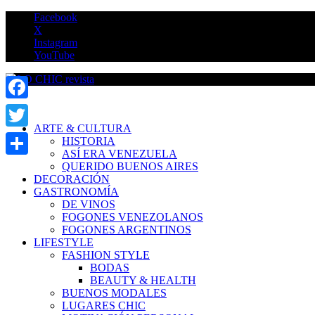
Saltar
Facebook
al
X
contenido
Instagram
YouTube
LO CHIC revista
Facebook
ARTE & CULTURA
Twitter
HISTORIA
ASÍ ERA VENEZUELA
Compartir
QUERIDO BUENOS AIRES
DECORACIÓN
GASTRONOMÍA
DE VINOS
FOGONES VENEZOLANOS
FOGONES ARGENTINOS
LIFESTYLE
FASHION STYLE
BODAS
BEAUTY & HEALTH
BUENOS MODALES
LUGARES CHIC