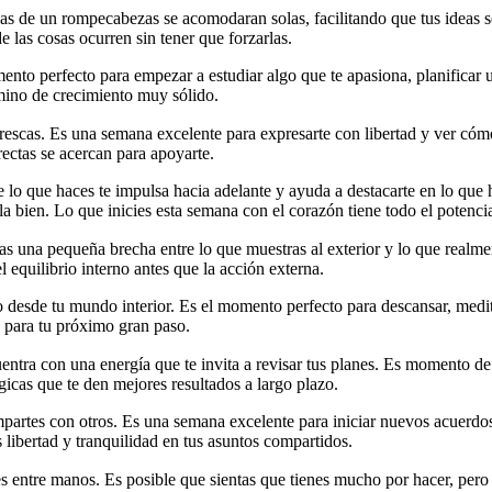
zas de un rompecabezas se acomodaran solas, facilitando que tus ideas s
 las cosas ocurren sin tener que forzarlas.
ento perfecto para empezar a estudiar algo que te apasiona, planificar 
amino de crecimiento muy sólido.
 frescas. Es una semana excelente para expresarte con libertad y ver có
rectas se acercan para apoyarte.
 lo que haces te impulsa hacia adelante y ayuda a destacarte en lo que h
a bien. Lo que inicies esta semana con el corazón tiene todo el potencia
as una pequeña brecha entre lo que muestras al exterior y lo que realmen
l equilibrio interno antes que la acción externa.
o desde tu mundo interior. Es el momento perfecto para descansar, medit
ia para tu próximo gran paso.
entra con una energía que te invita a revisar tus planes. Es momento de 
icas que te den mejores resultados a largo plazo.
artes con otros. Es una semana excelente para iniciar nuevos acuerdos,
ibertad y tranquilidad en tus asuntos compartidos.
s entre manos. Es posible que sientas que tienes mucho por hacer, pero 