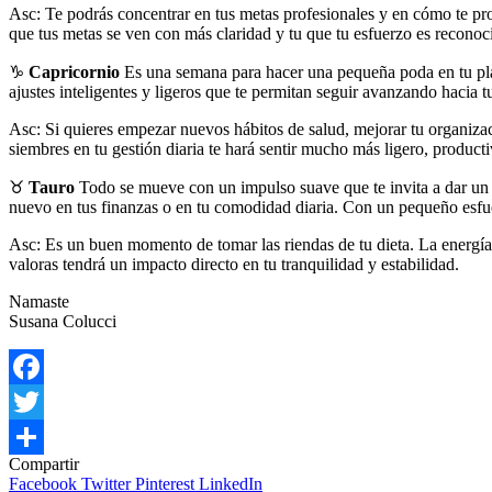
Asc: Te podrás concentrar en tus metas profesionales y en cómo te pr
que tus metas se ven con más claridad y tu que tu esfuerzo es reconoc
♑
Capricornio
Es una semana para hacer una pequeña poda en tu plan
ajustes inteligentes y ligeros que te permitan seguir avanzando hacia 
Asc: Si quieres empezar nuevos hábitos de salud, mejorar tu organizac
siembres en tu gestión diaria te hará sentir mucho más ligero, producti
♉
Tauro
Todo se mueve con un impulso suave que te invita a dar un 
nuevo en tus finanzas o en tu comodidad diaria. Con un pequeño esfuer
Asc: Es un buen momento de tomar las riendas de tu dieta. La energía 
valoras tendrá un impacto directo en tu tranquilidad y estabilidad.
Namaste
Susana Colucci
Facebook
Twitter
Compartir
Compartir
Facebook
Twitter
Pinterest
LinkedIn