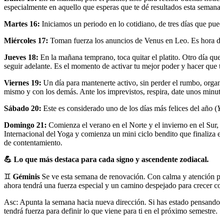
especialmente en aquello que esperas que te dé resultados esta semana
Martes 16:
Iniciamos un periodo en lo cotidiano, de tres días que pu
Miércoles 17:
Toman fuerza los anuncios de Venus en Leo. Es hora de 
Jueves 18:
En la mañana temprano, toca quitar el platito. Otro día que
seguir adelante. Es el momento de activar tu mejor poder y hacer que t
Viernes 19:
Un día para mantenerte activo, sin perder el rumbo, organ
mismo y con los demás. Ante los imprevistos, respira, date unos minut
Sábado 20:
Este es considerado uno de los días más felices del año (
Domingo 21:
Comienza el verano en el Norte y el invierno en el Sur, 
Internacional del Yoga y comienza un mini ciclo bendito que finaliza e
de contentamiento.
💪
Lo que más destaca para cada signo y ascendente zodiacal.
♊
Géminis
Se ve esta semana de renovación. Con calma y atención podr
ahora tendrá una fuerza especial y un camino despejado para crecer co
Asc: Apunta la semana hacia nueva dirección. Si has estado pensando
tendrá fuerza para definir lo que viene para ti en el próximo semestre.