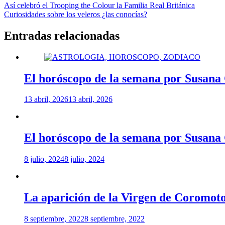
Navegación
Así celebró el Trooping the Colour la Familia Real Británica
Curiosidades sobre los veleros ¿las conocías?
de
entradas
Entradas relacionadas
El horóscopo de la semana por Susana
13 abril, 2026
13 abril, 2026
El horóscopo de la semana por Susana
8 julio, 2024
8 julio, 2024
La aparición de la Virgen de Coromot
8 septiembre, 2022
8 septiembre, 2022