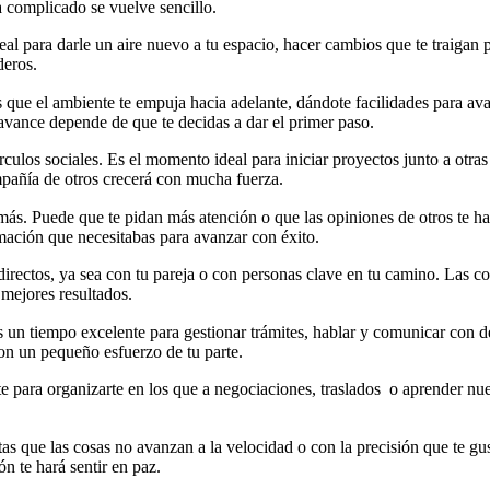
a complicado se vuelve sencillo.
eal para darle un aire nuevo a tu espacio, hacer cambios que te traigan 
deros.
que el ambiente te empuja hacia adelante, dándote facilidades para avan
 avance depende de que te decidas a dar el primer paso.
rculos sociales. Es el momento ideal para iniciar proyectos junto a otra
pañía de otros crecerá con mucha fuerza.
más. Puede que te pidan más atención o que las opiniones de otros te ha
rmación que necesitabas para avanzar con éxito.
irectos, ya sea con tu pareja o con personas clave en tu camino. Las co
mejores resultados.
s un tiempo excelente para gestionar trámites, hablar y comunicar con d
con un pequeño esfuerzo de tu parte.
nte para organizarte en los que a negociaciones, traslados o aprender n
s que las cosas no avanzan a la velocidad o con la precisión que te gus
ón te hará sentir en paz.