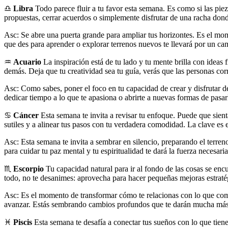
♎
Libra
Todo parece fluir a tu favor esta semana. Es como si las pie
propuestas, cerrar acuerdos o simplemente disfrutar de una racha donde
Asc: Se abre una puerta grande para ampliar tus horizontes. Es el mom
que des para aprender o explorar terrenos nuevos te llevará por un c
♒
Acuario
La inspiración está de tu lado y tu mente brilla con ideas
demás. Deja que tu creatividad sea tu guía, verás que las personas cor
Asc: Como sabes, poner el foco en tu capacidad de crear y disfrutar de
dedicar tiempo a lo que te apasiona o abrirte a nuevas formas de pasarl
♋
Cáncer
Esta semana te invita a revisar tu enfoque. Puede que sient
sutiles y a alinear tus pasos con tu verdadera comodidad. La clave es e
Asc: Esta semana te invita a sembrar en silencio, preparando el terren
para cuidar tu paz mental y tu espiritualidad te dará la fuerza necesar
♏
Escorpio
Tu capacidad natural para ir al fondo de las cosas se encu
todo, no te desanimes: aprovecha para hacer pequeñas mejoras estratég
Asc: Es el momento de transformar cómo te relacionas con lo que comp
avanzar. Estás sembrando cambios profundos que te darán mucha más l
♓
Piscis
Esta semana te desafía a conectar tus sueños con lo que tiene