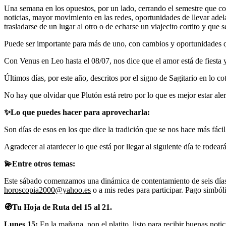
Una semana en los opuestos, por un lado, cerrando el semestre que co
noticias, mayor movimiento en las redes, oportunidades de llevar ade
trasladarse de un lugar al otro o de echarse un viajecito cortito y que
Puede ser importante para más de uno, con cambios y oportunidades qu
Con Venus en Leo hasta el 08/07, nos dice que el amor está de fiesta y
Últimos días, por este año, descritos por el signo de Sagitario en lo 
No hay que olvidar que Plutón está retro por lo que es mejor estar ale
✨
Lo que puedes hacer para aprovecharla:
Son días de esos en los que dice la tradición que se nos hace más fác
Agradecer al atardecer lo que está por llegar al siguiente día te rodear
💫
Entre otros temas:
Este sábado comenzamos una dinámica de contentamiento de seis días p
horoscopia2000@yahoo.es
o a mis redes para participar. Pago simból
🧭
Tu Hoja de Ruta del 15 al 21.
Lunes 15:
En la mañana, pon el platito, listo para recibir buenas no