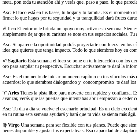
meta, pon toda tu atención ahí y verás que, paso a paso, lo que parecí
Asc: El foco está en tus bases, tu hogar y tu familia. Es el momento id
firme; lo que hagas por tu seguridad y tu tranquilidad dará frutos dura
♌
Leo
El entorno te brinda un apoyo muy activo esta semana. Sientes 
simplemente dejar que tu carisma se note en tus espacios sociales. Tu
Asc: Si aparece la oportunidad podrás proyectarte con fuerza en tus cí
idea que quieres que tenga impacto. Todo lo que siembres hoy en com
♐
Sagitario
Esta semana el foco se pone en tu interacción con los de
oro para ampliar tu perspectiva. Escuchar activamente te dará la info
Asc: Es el momento de iniciar un nuevo capítulo en tus vínculos más d
acuerdos; lo que siembres dialogandoo y concompromiso te dará los 
♈
Aries
Tienes la pista libre para moverte con rapidez y confianza. E
avanzar, verás que las puertas que intentabas abrir empiezan a ceder 
Asc: Tu día a día se vuelve el escenario principal. Es un ciclo excele
en tu rutina esta semana ayudará y hará que tu vida se sienta más ágil.
♍
Virgo
Una semana para ser flexible con tus planes. Puede que sienta
tienes disponible y ajustar tus expectativas. Esa capacidad de adaptaci