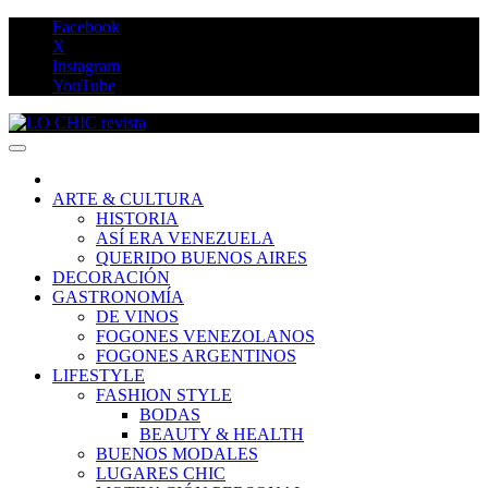
Saltar
Facebook
al
X
contenido
Instagram
YouTube
LO CHIC revista
ARTE & CULTURA
HISTORIA
ASÍ ERA VENEZUELA
QUERIDO BUENOS AIRES
DECORACIÓN
GASTRONOMÍA
DE VINOS
FOGONES VENEZOLANOS
FOGONES ARGENTINOS
LIFESTYLE
FASHION STYLE
BODAS
BEAUTY & HEALTH
BUENOS MODALES
LUGARES CHIC