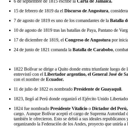
6 de septiembre de 1815 escribe la
Carta de Jamaica.
15 de febrero de 1819 da el
Discurso de Angostura
, consider
7 de agosto de 1819 es uno de los comandantes de la
Batalla 
10 de agosto de 1819 tras las batallas de Paya, Pantano de Varg
17 de diciembre de 1819, el
Congreso de Angostura
por inici
24 de junio de 1821 comanda la
Batalla de Carabobo
, combat
1822 Bolívar se dirige a Quito donde entra triunfante luego de
entrevistó con el
Libertador argentino, el General José de 
con el nombre de
Ecuador.
11 de julio de 1822 es nombrado
Presidente de Guayaquil
.
1823, llegó al Perú donde organizó el Ejército Unido Libertado
1824 fue nombrado
Presidente Vitalicio
o
Dictador del Perú,
cargo. Aunque Bolívar aceptó el cargo de Suprema Autoridad d
también le ofrecieron. Esto se debió a sus ideales republicanos
organizando la Federación de los Andes, proyecto que uniría a