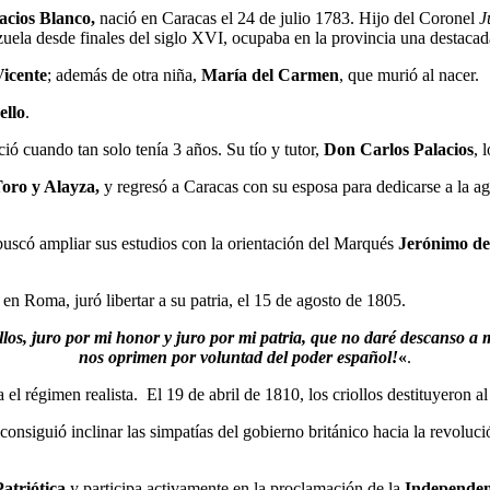
lacios Blanco,
nació en Caracas el 24 de julio 1783. Hijo del Coronel
Ju
ezuela desde finales del siglo XVI, ocupaba en la provincia una destaca
icente
; además de otra niña,
María del Carmen
, que murió al nacer.
ello
.
ió cuando tan solo tenía 3 años. Su tío y tutor,
Don Carlos Palacios
, 
oro y Alayza,
y regresó a Caracas con su esposa para dedicarse a la ag
buscó ampliar sus estudios con la orientación del Marqués
Jerónimo de
, en Roma, juró libertar a su patria, el 15 de agosto de 1805.
ellos, juro por mi honor y juro por mi patria, que no daré descanso a
nos oprimen por voluntad del poder español!
«
.
 el régimen realista. El 19 de abril de 1810, los criollos destituyeron 
nsiguió inclinar las simpatías del gobierno británico hacia la revoluci
atriótica
y participa activamente en la proclamación de la
Independen