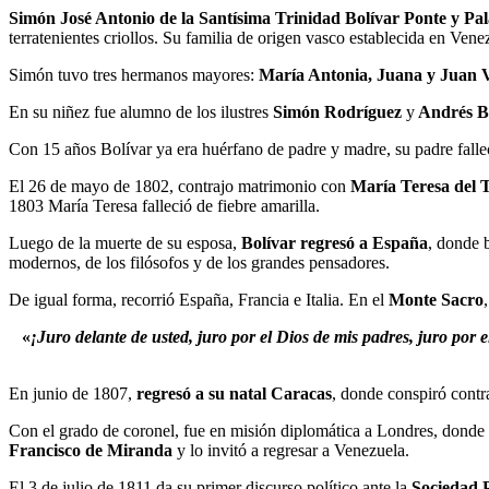
Simón José Antonio de la Santísima Trinidad Bolívar Ponte y Pa
terratenientes criollos. Su familia de origen vasco establecida en Ven
Simón tuvo tres hermanos mayores:
María Antonia, Juana y Juan V
En su niñez fue alumno de los ilustres
Simón Rodríguez
y
Andrés B
Con 15 años Bolívar ya era huérfano de padre y madre, su padre fallec
El 26 de mayo de 1802, contrajo matrimonio con
María Teresa del T
1803 María Teresa falleció de fiebre amarilla.
Luego de la muerte de su esposa,
Bolívar regresó a España
, donde 
modernos, de los filósofos y de los grandes pensadores.
De igual forma, recorrió España, Francia e Italia. En el
Monte Sacro
«
¡Juro delante de usted, juro por el Dios de mis padres, juro por 
En junio de 1807,
regresó a su natal Caracas
, donde conspiró contra
Con el grado de coronel, fue en misión diplomática a Londres, donde co
Francisco de Miranda
y lo invitó a regresar a Venezuela.
El 3 de julio de 1811 da su primer discurso político ante la
Sociedad P