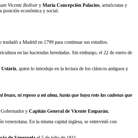
an Vicente Bolívar
y
María Concepción Palacios
, aristócratas y
da posición económica y social.
lo trasladó a Madrid en 1799 para continuar sus estudios.
ricultura en las haciendas heredadas. Sin embargo, el 22 de enero de
 Ustáriz
, quien lo introdujo en la lectura de los clásicos antiguos y
 mi brazo, ni reposo a mi alma, hasta que haya roto las cadenas que
al Gobernador y
Capitán General de Vicente Emparán.
ón venezolana. En la misma capital inglesa, se entrevistó con
cia de Venezuela
el 5 de julio de 1811.