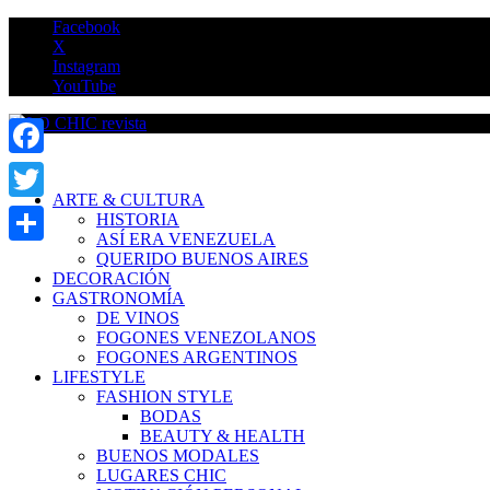
Saltar
Facebook
al
X
contenido
Instagram
YouTube
LO CHIC revista
Facebook
ARTE & CULTURA
Twitter
HISTORIA
ASÍ ERA VENEZUELA
Compartir
QUERIDO BUENOS AIRES
DECORACIÓN
GASTRONOMÍA
DE VINOS
FOGONES VENEZOLANOS
FOGONES ARGENTINOS
LIFESTYLE
FASHION STYLE
BODAS
BEAUTY & HEALTH
BUENOS MODALES
LUGARES CHIC